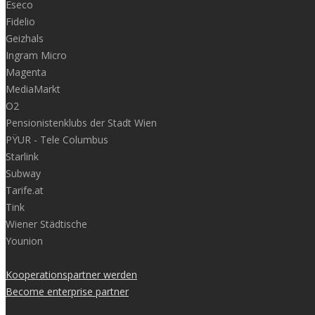
Eseco
Fidelio
Geizhals
Ingram Micro
Magenta
MediaMarkt
O2
Pensionistenklubs der Stadt Wien
PŸUR - Tele Columbus
Starlink
Subway
Tarife.at
Tink
Wiener Städtische
Younion
Kooperationspartner werden
Become enterprise partner