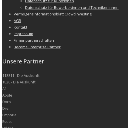
Datenschutz für Kund:innen
Datenschutz für Bewerber:innen und Techniker:innen
Vermögensinformationsblatt Crowdinvesting
AGB
Kontakt
Impressum
Firmenpartnerschaften
Become Enterprise Partner
Unsere Partner
118811 - Die Auskunft
1820 - Die Auskunft
A1
Apple
Doro
Drei
Emporia
Eseco
Fidelio