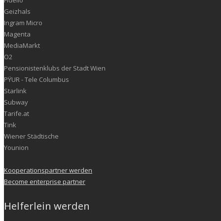
Geizhals
Ingram Micro
Magenta
MediaMarkt
O2
Pensionistenklubs der Stadt Wien
PŸUR - Tele Columbus
Starlink
Subway
Tarife.at
Tink
Wiener Städtische
Younion
Kooperationspartner werden
Become enterprise partner
Helferlein werden