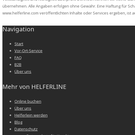
übernehmen. Alle Angaben erfolgen ohne Gewähr. Eine Haftung für Sch
www.helferline.com veröffentlichten Inhalte oder Services ergeben, ist
Navigation
Start
Vor-Ort-Service
FAQ
B2B
Über uns
Mehr von HELFERLINE
Online buchen
Über uns
Helferlein werden
Blog
Datenschutz