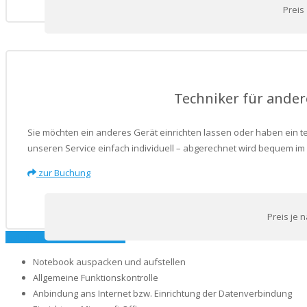
Preis
Techniker für ande
Sie möchten ein anderes Gerät einrichten lassen oder haben ein t
unseren Service einfach individuell – abgerechnet wird bequem im 
zur Buchung
Preis je 
Installationspaket Basic (99€)
Notebook auspacken und aufstellen
Allgemeine Funktionskontrolle
Anbindung ans Internet bzw. Einrichtung der Datenverbindung