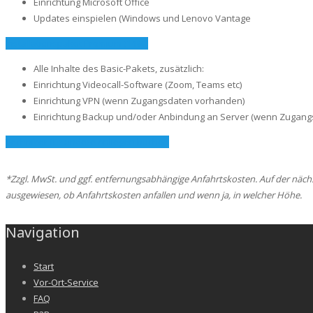
Einrichtung Microsoft Office
Updates einspielen (Windows und Lenovo Vantage
Installationspaket Premium (149€)
Alle Inhalte des Basic-Pakets, zusätzlich:
Einrichtung Videocall-Software (Zoom, Teams etc)
Einrichtung VPN (wenn Zugangsdaten vorhanden)
Einrichtung Backup und/oder Anbindung an Server (wenn Zugan
Techniker für andere Anliegen buchen
*Zzgl. MwSt. und ggf. entfernungsabhängige Anfahrtskosten. Auf der nächs
ausgewiesen, ob Anfahrtskosten anfallen und wenn ja, in welcher Höhe.
Navigation
Start
Vor-Ort-Service
FAQ