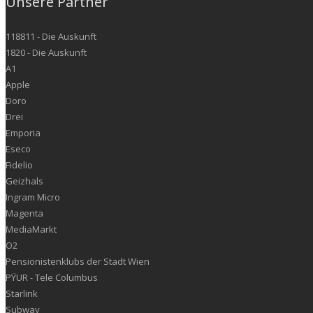
Unsere Partner
118811 - Die Auskunft
1820 - Die Auskunft
A1
Apple
Doro
Drei
Emporia
Eseco
Fidelio
Geizhals
Ingram Micro
Magenta
MediaMarkt
O2
Pensionistenklubs der Stadt Wien
PŸUR - Tele Columbus
Starlink
Subway