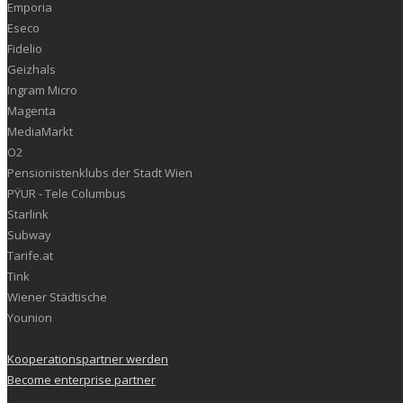
Emporia
Eseco
Fidelio
Geizhals
Ingram Micro
Magenta
MediaMarkt
O2
Pensionistenklubs der Stadt Wien
PŸUR - Tele Columbus
Starlink
Subway
Tarife.at
Tink
Wiener Städtische
Younion
Kooperationspartner werden
Become enterprise partner