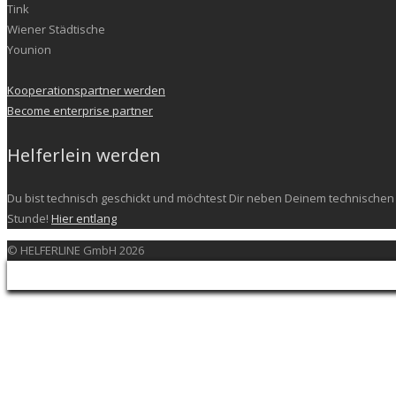
Tink
Wiener Städtische
Younion
Kooperationspartner werden
Become enterprise partner
Helferlein werden
Du bist technisch geschickt und möchtest Dir neben Deinem technischen 
Stunde!
Hier entlang
© HELFERLINE GmbH 2026