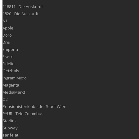
118811 - Die Auskunft
1820 - Die Auskunft
A1
Apple
Doro
Drei
Emporia
Eseco
Fidelio
Geizhals
Ingram Micro
Magenta
MediaMarkt
O2
Pensionistenklubs der Stadt Wien
PŸUR - Tele Columbus
Starlink
Subway
Tarife.at