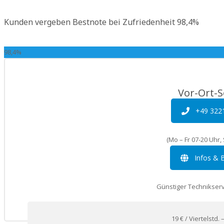
Kunden vergeben Bestnote bei Zufriedenheit
98,4%
98,4%
Vor-Ort-S
+49 322
(Mo – Fr 07-20 Uhr,
Infos & 
Günstiger Technikser
19 € / Viertelstd. 