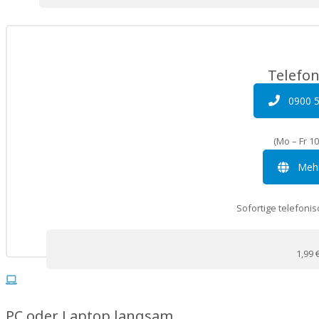
Telefon
0900 
(Mo – Fr 10
Mehr
Sofortige telefonis
1,99 
PC oder Laptop langsam