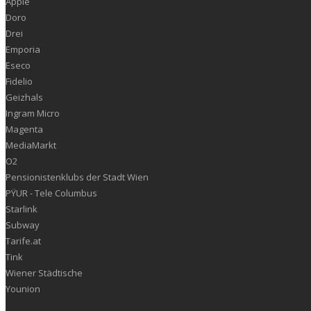
Apple
Doro
Drei
Emporia
Eseco
Fidelio
Geizhals
Ingram Micro
Magenta
MediaMarkt
O2
Pensionistenklubs der Stadt Wien
PŸUR - Tele Columbus
Starlink
Subway
Tarife.at
Tink
Wiener Städtische
Younion