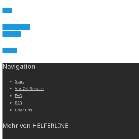
TV
SmartHome
Starlink
ASUS
Navigation
Start
Vor-Ort-Service
FAQ
B2B
Über uns
Mehr von HELFERLINE