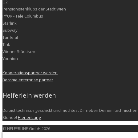
O2
Pensionistenklubs der Stadt Wien
PŸUR - Tele Columbus
Starlink
Subway
Tarife.at
Tink
Wiener Städtische
Younion
Kooperationspartner werden
Become enterprise partner
Helferlein werden
Du bist technisch geschickt und möchtest Dir neben Deinem technischen 
Stunde!
Hier entlang
© HELFERLINE GmbH 2026