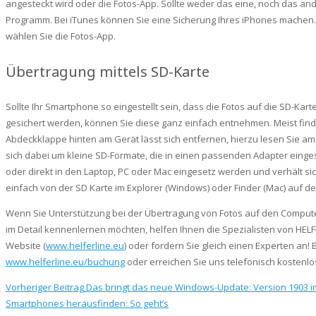
angesteckt wird oder die Fotos-App. Sollte weder das eine, noch das and
Programm. Bei iTunes können Sie eine Sicherung Ihres iPhones machen.
wählen Sie die Fotos-App.
Übertragung mittels SD-Karte
Sollte Ihr Smartphone so eingestellt sein, dass die Fotos auf die SD-Kart
gesichert werden, können Sie diese ganz einfach entnehmen. Meist finde
Abdeckklappe hinten am Gerät lässt sich entfernen, hierzu lesen Sie am
sich dabei um kleine SD-Formate, die in einen passenden Adapter einge
oder direkt in den Laptop, PC oder Mac eingesetz werden und verhält sich
einfach von der SD Karte im Explorer (Windows) oder Finder (Mac) auf d
Wenn Sie Unterstützung bei der Übertragung von Fotos auf den Compu
im Detail kennenlernen möchten, helfen Ihnen die Spezialisten von HELF
Website (
www.helferline.eu
) oder fordern Sie gleich einen Experten an!
www.helferline.eu/buchung
oder erreichen Sie uns telefonisch kostenlos 
Vorheriger Beitrag
Das bringt das neue Windows-Update: Version 1903 i
Smartphones herausfinden: So geht’s