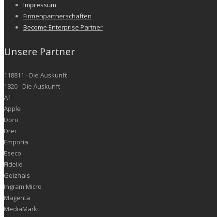
Impressum
Firmenpartnerschaften
Become Enterprise Partner
Unsere Partner
118811 - Die Auskunft
1820 - Die Auskunft
A1
Apple
Doro
Drei
Emporia
Eseco
Fidelio
Geizhals
Ingram Micro
Magenta
MediaMarkt